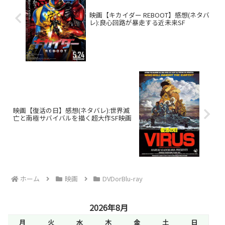
映画【キカイダー REBOOT】感想(ネタバ
レ):良心回路が暴走する近未来SF
映画【復活の日】感想(ネタバレ):世界滅
亡と南極サバイバルを描く超大作SF映画
ホーム
映画
DVDorBlu-ray
2026年8月
月
火
水
木
金
土
日