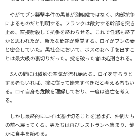
やがてブン襲撃事件の黒幕が別組織ではなく、内部抗争
によるものだと判明する。フランクは敵対する幹部を突き
止め、直接射殺して抗争を終わらせる。これで任務も終了
かと思われたが、新たな問題が発覚する。ロイがブンの妻
と密会していた。黒社会において、ボスの女へ手を出すこ
とは最大級の裏切りだった。掟を破った者は処刑される。
5人の間には微妙な空気が流れ始める。ロイを守ろうと
する者もいれば、掟に従って始末すべきだと考える者もい
る。ロイ自身も危険を理解しており、一度は逃亡を考え
る。
しかし最終的にロイは逃げ切ることを選ばず、仲間たち
の前へ戻ってくる。男たちは再びレストランへ集まり、静
かに食事を始める。