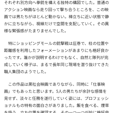
それぞれ別方向へ拳銃を構える独特の構図でした。普通の
アクション映画なら走り回って撃ち合うところを、この映
画では男たちがほとんど動かない。棒立ちに近い状態で静
かに立ちながら、視線だけで空間を支配していく。その異
様な緊張感がたまりませんでした。
特にショッピングモールの銃撃戦は圧巻で、柱の位置や
距離感を利用したフォーメーションがあまりにも格好良か
ったです。誰かが説明するわけでもなく、自然と隊列が完
成していく様子は、まるで長年同じ現場を潜り抜けてきた
職人集団のようでした。
この作品は黒社会映画でありながら、同時に「仕事映
画」でもあったと思います。5人の男たちが余計な感情を
見せず、淡々と任務を遂行していく姿には、プロフェッシ
ョナルもの特有の面白さがありました。飯を食べる、煙草
を吸う、立ち位置を確認する、その一つ一つが妙に格好良