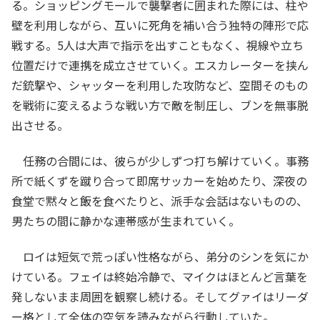
る。ショッピングモールで襲撃者に囲まれた際には、柱や
壁を利用しながら、互いに死角を補い合う独特の陣形で応
戦する。5人は大声で指示を出すこともなく、視線や立ち
位置だけで連携を成立させていく。エスカレーターを挟ん
だ銃撃や、シャッターを利用した攻防など、空間そのもの
を戦術に変えるような戦い方で敵を制圧し、ブンを無事脱
出させる。
任務の合間には、彼らが少しずつ打ち解けていく。事務
所で紙くずを蹴り合って即席サッカーを始めたり、深夜の
食堂で黙々と飯を食べたりと、派手な会話はないものの、
男たちの間に静かな連帯感が生まれていく。
ロイは短気で荒っぽい性格ながら、弟分のシンを気にか
けている。フェイは終始冷静で、マイクはほとんど言葉を
発しないまま周囲を観察し続ける。そしてグァイはリーダ
ー格として全体の空気を読みながら行動していた。