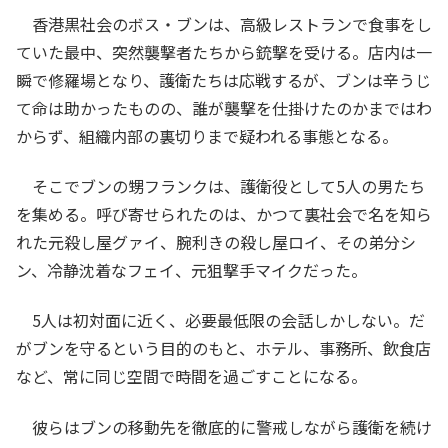
香港黒社会のボス・ブンは、高級レストランで食事をし
ていた最中、突然襲撃者たちから銃撃を受ける。店内は一
瞬で修羅場となり、護衛たちは応戦するが、ブンは辛うじ
て命は助かったものの、誰が襲撃を仕掛けたのかまではわ
からず、組織内部の裏切りまで疑われる事態となる。
そこでブンの甥フランクは、護衛役として5人の男たち
を集める。呼び寄せられたのは、かつて裏社会で名を知ら
れた元殺し屋グァイ、腕利きの殺し屋ロイ、その弟分シ
ン、冷静沈着なフェイ、元狙撃手マイクだった。
5人は初対面に近く、必要最低限の会話しかしない。だ
がブンを守るという目的のもと、ホテル、事務所、飲食店
など、常に同じ空間で時間を過ごすことになる。
彼らはブンの移動先を徹底的に警戒しながら護衛を続け