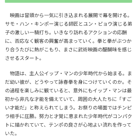
映画は冒頭から一気に引き込まれる展開で幕を開ける。
サモ・ハン・キンポー演じる師匠とユン・ピョウ演じる弟
子の激しい一騎打ち。いきなり訪れるアクションの応酬
に、否応なく観客の興奮が高まっていく。拳と拳がぶつか
り合うたびに熱がこもり、まさに武術映画の醍醐味を感じ
させるスタート。
物語は、主人公イップ・マンの少年時代から始まる。ま
だ幼い彼が、どうやって詠春拳を身につけていくのか。そ
の過程を楽しみに観ていると、意外にもイップ・マンは最
初から非凡な才能を備えていて、周囲の大人たちに「すご
い才能だ」と称えられてしまう。お祭りの場面ではチンピ
ラ相手に圧勝。努力と才覚に恵まれた少年時代がコンパク
トに描かれていて、テンポの良さが心地よい流れを作って
いた。