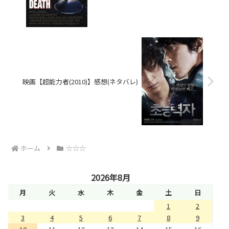
映画【超能力者(2010)】感想(ネタバレ)
ホーム
☆☆☆
2026年8月
月
火
水
木
金
土
日
1
2
3
4
5
6
7
8
9