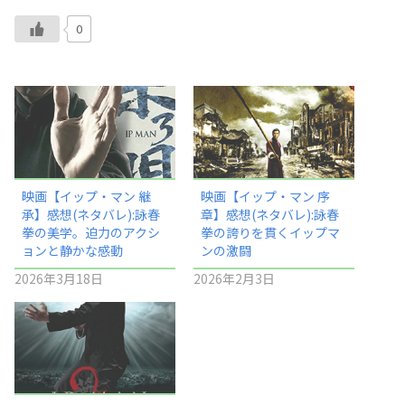
0
映画【イップ・マン 継
映画【イップ・マン 序
承】感想(ネタバレ):詠春
章】感想(ネタバレ):詠春
拳の美学。迫力のアクシ
拳の誇りを貫くイップマ
ョンと静かな感動
ンの激闘
2026年3月18日
2026年2月3日