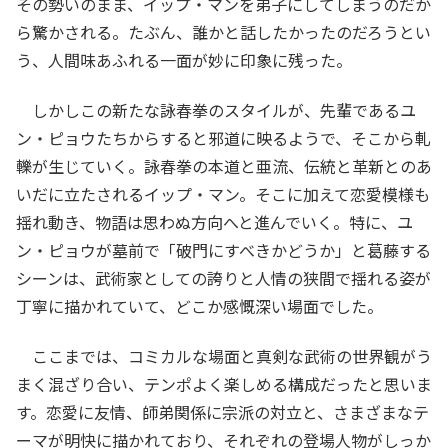
その勢いのまま、イップ・マンを弟子にしてしまうのだか
ら驚かされる。たぶん、誰かと話したかったのだろうとい
う、人間味あふれる一面が妙に印象に残った。
しかしこの新たな詠春拳のスタイルが、先輩であるユ
ン・ピョウたちからすると邪道に映るようで、そこから軋
轢が生じていく。詠春拳の本道と亜流、伝統と革新とのあ
いだに立たされるイップ・マン。そこに加えて恋愛模様も
揺れ動き、物語は思わぬ方向へと進んでいく。特に、ユ
ン・ピョウが墓前で「破門にすべきかどうか」と葛藤する
シーンは、武術家としての誇りと人情の狭間で揺れる姿が
丁寧に描かれていて、どこか感慨深い場面でした。
ここまでは、コミカルな場面と真剣な武術の世界観がう
まく混ざり合い、テンポよく楽しめる構成だったと思いま
す。恋愛に友情、師弟関係に宗派の対立と、さまざまなテ
ーマが明快に描かれており、それぞれの登場人物がしっか