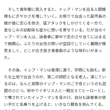
そして青年期に突入すると、イップ・マンを巡る人間模
様もにぎやかさを増していく。お祭りで出会った副市長の
娘が彼に恋心を抱き、猛アタックをしかけてくる一方で、
昔なじみの幼馴染も密かに想いを寄せている。だが当のイ
ップ・マン本人は、詠春拳に夢中で恋のさや当てにはまる
で無関心。ふたりの女性の想いが空回りしていく展開が微
笑ましく、どこか古き良き青春劇のような味わいがあっ
た。
その後、イップ・マンは香港に渡り、学問にも励む。新
たな土地で出会うのが、第二の師匠となる老人。演じてい
るのは、なんと実際のイップ・マンのご子息というのも話
題のひとつ。街中でイギリス人と一戦交えてヒーローとし
て噂されていたイップ・マンを見かけ、自分も詠春拳の使
い手だと名乗りを上げると、いきなり勝負を挑んでくる。