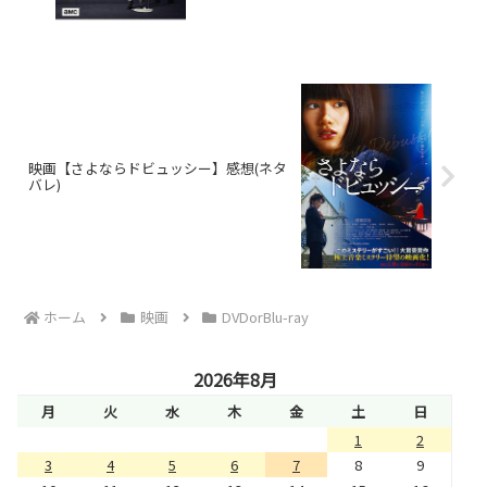
映画【さよならドビュッシー】感想(ネタ
バレ)
ホーム
映画
DVDorBlu-ray
2026年8月
月
火
水
木
金
土
日
1
2
3
4
5
6
7
8
9