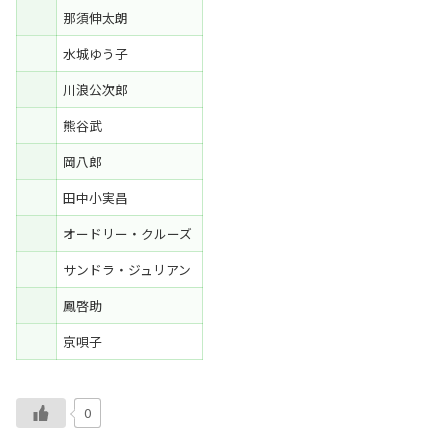
那須伸太朗
水城ゆう子
川浪公次郎
熊谷武
岡八郎
田中小実昌
オードリー・クルーズ
サンドラ・ジュリアン
鳳啓助
京唄子
0