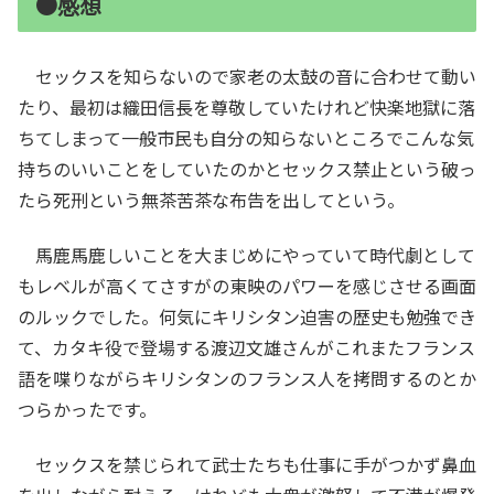
●感想
セックスを知らないので家老の太鼓の音に合わせて動い
たり、最初は織田信長を尊敬していたけれど快楽地獄に落
ちてしまって一般市民も自分の知らないところでこんな気
持ちのいいことをしていたのかとセックス禁止という破っ
たら死刑という無茶苦茶な布告を出してという。
馬鹿馬鹿しいことを大まじめにやっていて時代劇として
もレベルが高くてさすがの東映のパワーを感じさせる画面
のルックでした。何気にキリシタン迫害の歴史も勉強でき
て、カタキ役で登場する渡辺文雄さんがこれまたフランス
語を喋りながらキリシタンのフランス人を拷問するのとか
つらかったです。
セックスを禁じられて武士たちも仕事に手がつかず鼻血