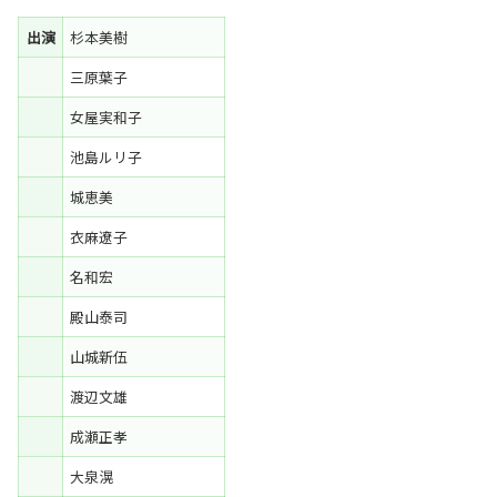
出演
杉本美樹
三原葉子
女屋実和子
池島ルリ子
城恵美
衣麻遼子
名和宏
殿山泰司
山城新伍
渡辺文雄
成瀬正孝
大泉滉