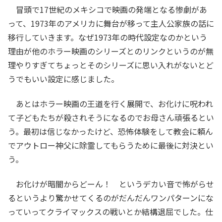
冒頭で17世紀のメキシコで映画の発端となる惨劇があ
って、1973年のアメリカに舞台が移って主人公家族の話に
移行していきます。なぜ1973年の時代設定なのかという
理由が他のホラー映画のシリーズとのリンクというのが無
理やりすぎてちょっとそのシリーズに思い入れがないとど
うでもいい設定に感じました。
あとはホラー映画の王道を行く展開で、お化けに呪われ
て子どもたちが殺されそうになるのでお母さん頑張るとい
う。最初は信じなかったけど、恐怖体験をして教会に頼ん
でアウトロー神父に除霊してもらうために最後に対決とい
う。
お化けが暗闇からどーん！ というデカい音で怖がらせ
るというより驚かせてくるのがだんだんワンパターンにな
っていってクライマックスの戦いとか結構退屈でした。仕