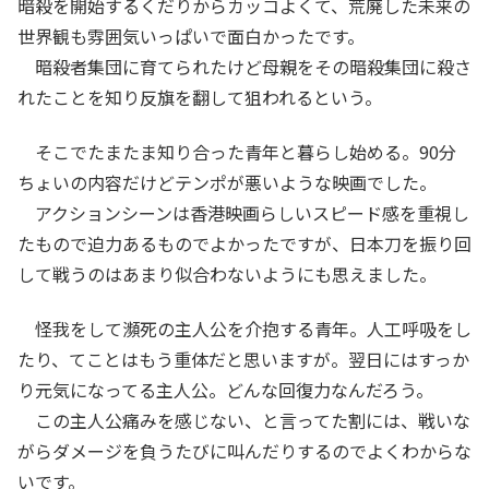
暗殺を開始するくだりからカッコよくて、荒廃した未来の
世界観も雰囲気いっぱいで面白かったです。
暗殺者集団に育てられたけど母親をその暗殺集団に殺さ
れたことを知り反旗を翻して狙われるという。
そこでたまたま知り合った青年と暮らし始める。90分
ちょいの内容だけどテンポが悪いような映画でした。
アクションシーンは香港映画らしいスピード感を重視し
たもので迫力あるものでよかったですが、日本刀を振り回
して戦うのはあまり似合わないようにも思えました。
怪我をして瀕死の主人公を介抱する青年。人工呼吸をし
たり、てことはもう重体だと思いますが。翌日にはすっか
り元気になってる主人公。どんな回復力なんだろう。
この主人公痛みを感じない、と言ってた割には、戦いな
がらダメージを負うたびに叫んだりするのでよくわからな
いです。