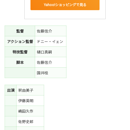
Yahoo!ショッピングで見る
監督
佐藤信介
アクション監督
ドニー・イェン
特技監督
樋口真嗣
脚本
佐藤信介
国井桂
出演
釈由美子
伊藤英明
嶋田久作
佐野史郎