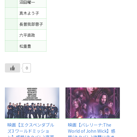
沼田曜一
真木よう子
長曽我部蓉子
六平直政
松重豊
0
映画【エクスペンダブル
映画【バレリーナ:The
ズ3 ワールドミッショ
World of John Wick】感
ン】感想(ネタバレ):豪華
想(ネタバレ):復讐に生き