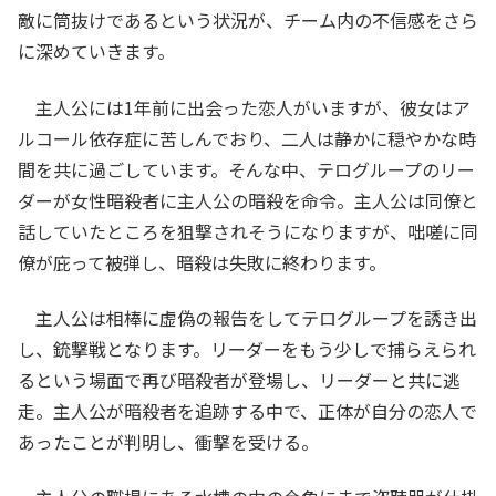
敵に筒抜けであるという状況が、チーム内の不信感をさら
に深めていきます。
主人公には1年前に出会った恋人がいますが、彼女はア
ルコール依存症に苦しんでおり、二人は静かに穏やかな時
間を共に過ごしています。そんな中、テログループのリー
ダーが女性暗殺者に主人公の暗殺を命令。主人公は同僚と
話していたところを狙撃されそうになりますが、咄嗟に同
僚が庇って被弾し、暗殺は失敗に終わります。
主人公は相棒に虚偽の報告をしてテログループを誘き出
し、銃撃戦となります。リーダーをもう少しで捕らえられ
るという場面で再び暗殺者が登場し、リーダーと共に逃
走。主人公が暗殺者を追跡する中で、正体が自分の恋人で
あったことが判明し、衝撃を受ける。