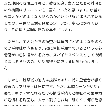
きた凄腕の女性工作員と、彼女を追う主人公たちの対決と
いう構図はサスペンス性に富んでいたと思います。序盤か
ら恋人がどのような人物なのかという伏線が張られている
ものの、平穏な生活を見せるシーンが丁寧に描かれてお
り、その後の展開に深みを与えています。
ただし、主人公たちの捜査が具体的にどのようなものな
のかが曖昧な点もあり、敵に情報が漏れているという疑心
暗鬼が中心に描かれるため、スパイサスペンスとしての緊
張感はあるものの、やや説得力に欠ける印象も否めませ
ん。
しかし、銃撃戦の迫力は抜群であり、特に重低音が響く
銃声のリアリティは圧巻です。ただ、戦闘シーンがやや冗
長で、撃つ・撃たれるだけの構成が続くと視聴者の集中力
が途切れる場面も。カット割りも非常に細かく、何が起き