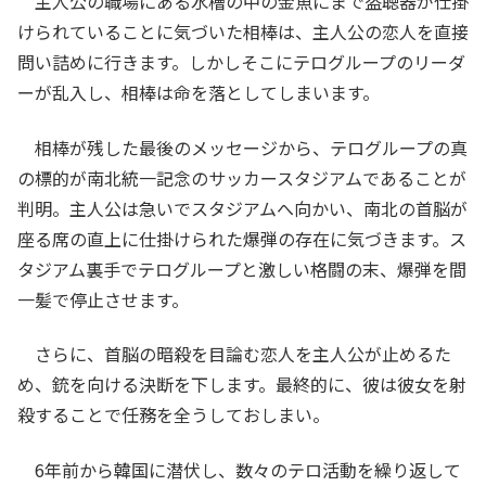
主人公の職場にある水槽の中の金魚にまで盗聴器が仕掛
けられていることに気づいた相棒は、主人公の恋人を直接
問い詰めに行きます。しかしそこにテログループのリーダ
ーが乱入し、相棒は命を落としてしまいます。
相棒が残した最後のメッセージから、テログループの真
の標的が南北統一記念のサッカースタジアムであることが
判明。主人公は急いでスタジアムへ向かい、南北の首脳が
座る席の直上に仕掛けられた爆弾の存在に気づきます。ス
タジアム裏手でテログループと激しい格闘の末、爆弾を間
一髪で停止させます。
さらに、首脳の暗殺を目論む恋人を主人公が止めるた
め、銃を向ける決断を下します。最終的に、彼は彼女を射
殺することで任務を全うしておしまい。
6年前から韓国に潜伏し、数々のテロ活動を繰り返して