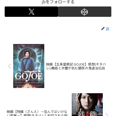
jbをフォローする
jb
映画【五条霊戦記 GOJOE】感想(ネタバ
レ):義経と弁慶が挑む闇夜の鬼退治伝説
映画【残穢〈ざんえ〉－住んではいけな
い部屋－】感想(ネタバレ): 封印された呪