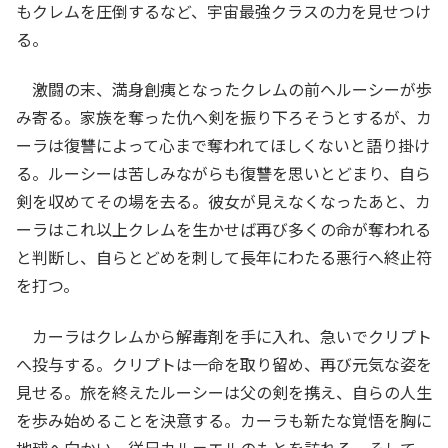
もクレムを圧倒するなど、宇宙最強クラスの力を見せつけ
る。
激闘の末、満身創痍となったクレムの前へルーシーが歩
み寄る。家族を奪った仇へ剣を振り下ろそうとするが、カ
ーラは復讐によって心まで奪われてほしくないと語り掛け
る。ルーシーは苦しみながらも復讐を思いとどまり、自ら
剣を収めてその場を去る。彼女が見えなくなったあと、カ
ーラはこれ以上クレムを生かせば再び多くの命が奪われる
と判断し、自らとどめを刺して長年にわたる悪行へ終止符
を打つ。
カーラはクレムから解毒剤を手に入れ、急いでクリプト
へ投与する。クリプトは一命を取り留め、再び元気な姿を
見せる。旅を終えたルーシーは父の剣を携え、自らの人生
を歩み始めることを決意する。カーラも新たな覚悟を胸に
地球へ向かい、従兄カル＝エルのもとを訪れる。そして