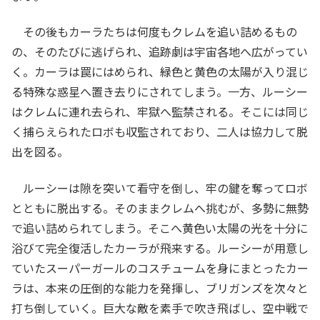
その後もカーラたちは何度もクレムを追い詰めるもの
の、そのたびに逃げられ、追跡劇は宇宙各地へ広がってい
く。カーラは罠にはめられ、緑色と黄色の太陽が入り混じ
る特殊な惑星へ置き去りにされてしまう。一方、ルーシー
はクレムに連れ去られ、牢獄へ監禁される。そこには同じ
く捕らえられたロボも収監されており、二人は協力して脱
出を図る。
ルーシーは隙を突いて看守を倒し、牢の鍵を奪ってロボ
とともに脱出する。そのままクレムへ挑むが、多勢に無勢
で追い詰められてしまう。そこへ黄色い太陽の光を十分に
浴びて完全復活したカーラが飛来する。ルーシーが用意し
ていたスーパーガールのコスチュームを身にまとったカー
ラは、本来の圧倒的な能力を発揮し、ブリガンズを次々と
打ち倒していく。巨大な敵を素手で吹き飛ばし、空中戦で