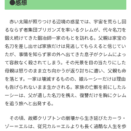
●感想
赤い太陽が照りつける辺境の惑星では、宇宙を荒らし回
るならず者集団ブリガンズを率いるクレムが、代々名刀を
鍛え続けてきた鍛冶師一家のもとを訪れる。父親は家宝の
名刀を差し出せば家族だけは見逃してもらえると信じてい
たが、事情を知らず家の外へ出てきた息子がクレムによっ
て容赦なく殺されてしまう。その光景を目の当たりにした
母親は怒りのまま立ち向かうが返り討ちに遭い、父親も命
を落とす。一家は壊滅するものの、娘ルーシーだけは理由
も告げられないまま生かされる。家族の亡骸を前にしたル
ーシーは、父が遺した名刀を携え、復讐だけを胸にクレム
を追う旅へと出発する。
その頃、故郷クリプトンの崩壊から生き延びたカーラ・
ゾー＝エルは、従兄カル＝エルよりも長く過酷な人生を歩