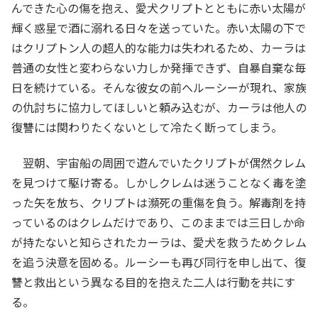
んできた心の傷を抱え、愛犬クリプトとともに赤い太陽が
輝く惑星で酒に溺れる日々を送っていた。赤い太陽の下で
はクリプトン人の超人的な能力は失われるため、カーラは
普通の女性と変わらない力しか発揮できず、自暴自棄な毎
日を続けている。そんな彼女の前へルーシーが現れ、家族
の仇討ちに協力してほしいと頼み込むが、カーラは他人の
復讐には関わりたくないとして冷たく断ってしまう。
翌朝、宇宙船の周囲で遊んでいたクリプトが偶然クレム
を見つけて駆け寄る。しかしクレムは迷うことなく毒を塗
った矢を放ち、クリプトは瀕死の重傷を負う。解毒剤を持
っているのはクレムだけであり、このままでは三日しか命
が持たないと知らされたカーラは、愛犬を救うためクレム
を追う決意を固める。ルーシーも再び同行を申し出て、復
讐と救出という異なる目的を抱えた二人は行動を共にす
る。