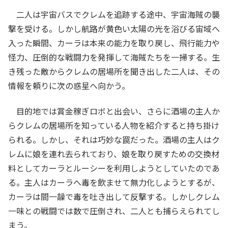
二人は宇宙バスでクレムを追跡する途中、宇宙海賊の襲
撃を受ける。しかし航路が黄色い太陽の光を浴びる宙域へ
入った瞬間、カーラは本来の能力を取り戻し、飛行能力や
怪力、圧倒的な戦闘力を発揮して海賊たちを一掃する。生
き残った敵からクレムの居場所を聞き出した二人は、その
情報を頼りに次の惑星へ向かう。
目的地では賞金稼ぎロボと出会い、さらに酒場の主人か
らクレムの居場所を知っている人物を紹介すると持ち掛け
られる。しかし、それは巧妙な罠だった。酒場の主人はク
レムに娘を連れ去られており、娘を取り戻すための交換材
料としてカーラとルーシーを利用しようとしていたのであ
る。主人はカーラへ毒を飲ませて無力化しようとするが、
カーラは間一髞で毒を吐き出して反撃する。しかしクレム
一味との戦闘では数で圧倒され、二人とも捕らえられてし
まう。