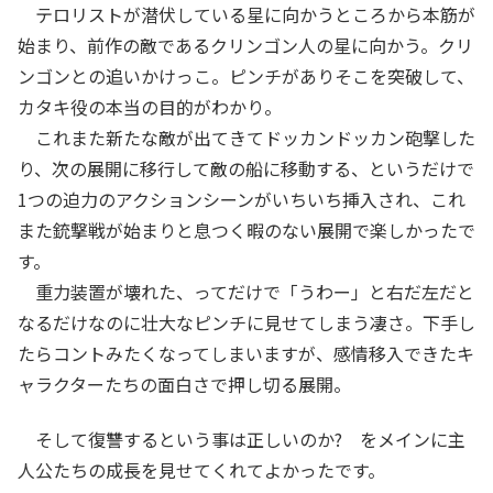
テロリストが潜伏している星に向かうところから本筋が
始まり、前作の敵であるクリンゴン人の星に向かう。クリ
ンゴンとの追いかけっこ。ピンチがありそこを突破して、
カタキ役の本当の目的がわかり。
これまた新たな敵が出てきてドッカンドッカン砲撃した
り、次の展開に移行して敵の船に移動する、というだけで
1つの迫力のアクションシーンがいちいち挿入され、これ
また銃撃戦が始まりと息つく暇のない展開で楽しかったで
す。
重力装置が壊れた、ってだけで「うわー」と右だ左だと
なるだけなのに壮大なピンチに見せてしまう凄さ。下手し
たらコントみたくなってしまいますが、感情移入できたキ
ャラクターたちの面白さで押し切る展開。
そして復讐するという事は正しいのか? をメインに主
人公たちの成長を見せてくれてよかったです。