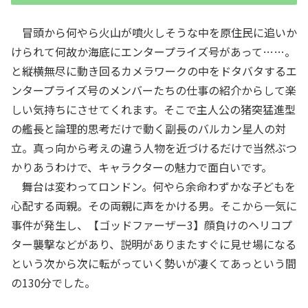
冒頭から何やら火山が噴火しそうな中を原住民に追いか
けられて何故か海底にエンタープライズ号があって……。
と縦横無尽に動き回るカメラワークの中をドタバタするエ
ンタープライズ号のメンバーたちの仕事の紹介からして楽
しい気持ちにさせてくれます。そこで主人公の猪突猛進型
の艦長と論理的思考だけで動く副長のバルカン星人の対
立。真っ向から考えの違う人物を近づけるだけで当然ぶつ
かりあうわけで、キャラクターの魅力で面白いです。
舞台は変わってロンドン。何やら余命わずかな子どもを
心配する両親。その両親に声をかける男。そこから一気に
事件が発生し、【ゴッドファーザー3】顔負けのヘリコプ
ター襲撃などがあり、説明がありまたすぐに見せ場になる
という次から次に転がっていく勢いが凄くてあっという間
の130分でした。