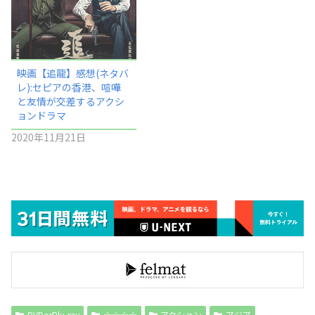
映画【追龍】感想(ネタバ
レ):セピアの香港、喧嘩
と友情が交差するアクシ
ョンドラマ
2020年11月21日
DVDorBlu-ray
☆☆☆☆
アクション
アジア