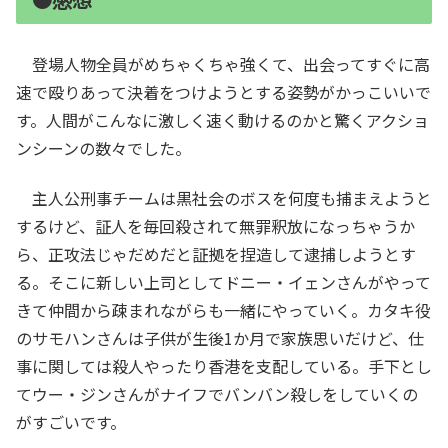
登場人物全員がめちゃくちゃ強くて、出会ってすぐに高
速で殴りあって決着をつけようとする姿勢がかっこいいで
す。人間がこんなに激しく速く動けるのかと驚くアクショ
ンシーンの数々でした。
主人公刑事チームは黒社会のボスを何度も捕まえようと
するけど、証人を毎回殺されて無罪釈放になっちゃうか
ら、正攻法じゃだめだと証拠を捏造して逮捕しようとす
る。そこに新しい上司としてドニー・イェンさんがやって
きて仲間から疎まれながらも一緒にやっていく。カタキ役
のサモハンさんは子供が生後1か月で家族思いだけど、仕
事に関しては殺人やったり香港を支配している。手下とし
てウー・ジンさんがナイフでバンバン殺しをしていくの
がすごいです。