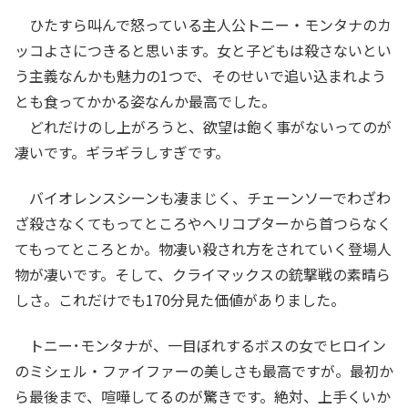
ひたすら叫んで怒っている主人公トニー・モンタナのカ
ッコよさにつきると思います。女と子どもは殺さないとい
う主義なんかも魅力の1つで、そのせいで追い込まれよう
とも食ってかかる姿なんか最高でした。
どれだけのし上がろうと、欲望は飽く事がないってのが
凄いです。ギラギラしすぎです。
バイオレンスシーンも凄まじく、チェーンソーでわざわ
ざ殺さなくてもってところやヘリコプターから首つらなく
てもってところとか。物凄い殺され方をされていく登場人
物が凄いです。そして、クライマックスの銃撃戦の素晴ら
しさ。これだけでも170分見た価値がありました。
トニー･モンタナが、一目ぼれするボスの女でヒロイン
のミシェル・ファイファーの美しさも最高ですが。最初か
ら最後まで、喧嘩してるのが驚きです。絶対、上手くいか