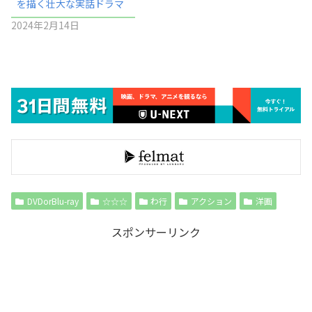
を描く壮大な実話ドラマ
2024年2月14日
DVDorBlu-ray
☆☆☆
わ行
アクション
洋画
スポンサーリンク