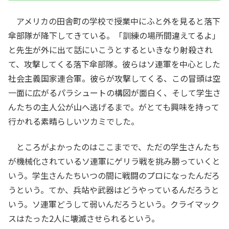
アメリカの田舎町の学校で授業中にふと外を見ると落下
傘部隊が降下してきている。「訓練の場所間違えてるよ」
と先生が外に出て話にいこうとするといきなり射殺され
て、攻撃してくる落下傘部隊。彼らはソ連軍を中心とした
社会主義国家連合軍。彼らが攻撃してくる、この冒頭は空
一面に広がるパラシュートの構図が面白く、そして学生さ
んたちの主人公が山へ逃げるまで。がとても興味を持って
行かれる素晴らしいツカミでした。
ところがよかったのはここまでで、ただの学生さんたち
が機械化されているソ連軍にゲリラ戦を挑み勝っていくと
いう。学生さんたちいつの間に戦闘のプロになったんだろ
うという。てか、兵站や武器はどうやっているんだろうと
いう。ソ連軍どうして弱いんだろうという。クライマック
スはたった2人に壊滅させられるという。