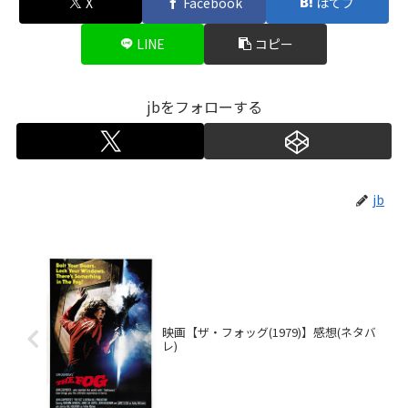
X
Facebook
はてブ
LINE
コピー
jbをフォローする
jb
映画【ザ・フォッグ(1979)】感想(ネタバ
レ)