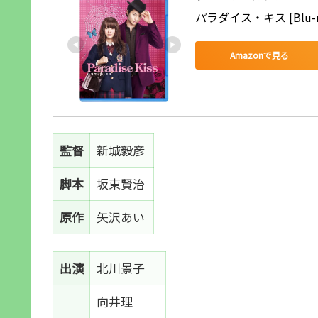
パラダイス・キス [Blu-r
Amazonで見る
監督
新城毅彦
脚本
坂東賢治
原作
矢沢あい
出演
北川景子
向井理