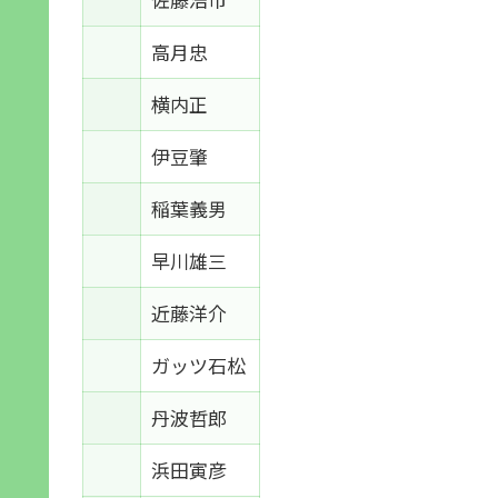
高月忠
横内正
伊豆肇
稲葉義男
早川雄三
近藤洋介
ガッツ石松
丹波哲郎
浜田寅彦