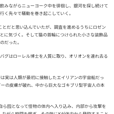
飲みながらニューヨーク中を徘徊し、銀河を探し続けて
行く先々で騒動を巻き起こしていく。
ことだと思い込んでいたが、調査を進めるうちにロゼン
とに気づく。そして猫の首輪につけられた小さな装飾品
のだった。
バグはローレル博士を人質に取り、オリオンを連れ去る
塔は実は人類が最初に接触したエイリアンの宇宙船だっ
ガーの皮膚が破れ、中から巨大なゴキブリ型宇宙人の本
自ら囮となって怪物の体内へ入り込み、内部から攻撃を
しながら時間を稼ぎ、その隙にKが体内から発砲すること