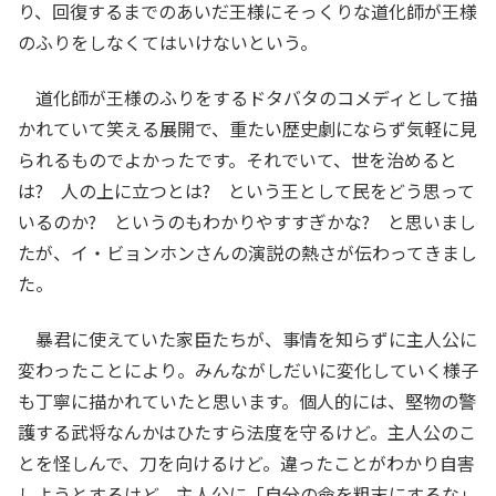
り、回復するまでのあいだ王様にそっくりな道化師が王様
のふりをしなくてはいけないという。
道化師が王様のふりをするドタバタのコメディとして描
かれていて笑える展開で、重たい歴史劇にならず気軽に見
られるものでよかったです。それでいて、世を治めると
は? 人の上に立つとは? という王として民をどう思って
いるのか? というのもわかりやすすぎかな? と思いまし
たが、イ・ビョンホンさんの演説の熱さが伝わってきまし
た。
暴君に使えていた家臣たちが、事情を知らずに主人公に
変わったことにより。みんながしだいに変化していく様子
も丁寧に描かれていたと思います。個人的には、堅物の警
護する武将なんかはひたすら法度を守るけど。主人公のこ
とを怪しんで、刀を向けるけど。違ったことがわかり自害
しようとするけど、主人公に「自分の命を粗末にするな」