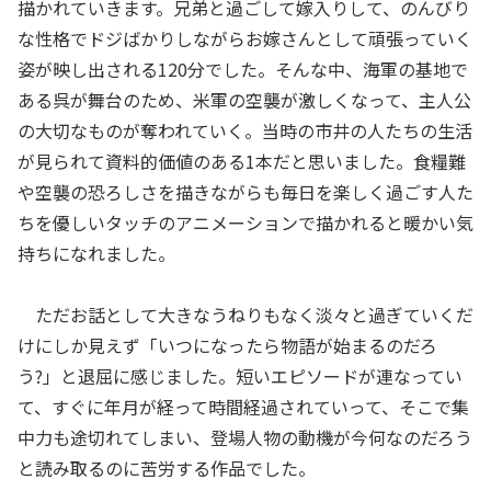
描かれていきます。兄弟と過ごして嫁入りして、のんびり
な性格でドジばかりしながらお嫁さんとして頑張っていく
姿が映し出される120分でした。そんな中、海軍の基地で
ある呉が舞台のため、米軍の空襲が激しくなって、主人公
の大切なものが奪われていく。当時の市井の人たちの生活
が見られて資料的価値のある1本だと思いました。食糧難
や空襲の恐ろしさを描きながらも毎日を楽しく過ごす人た
ちを優しいタッチのアニメーションで描かれると暖かい気
持ちになれました。
ただお話として大きなうねりもなく淡々と過ぎていくだ
けにしか見えず「いつになったら物語が始まるのだろ
う?」と退屈に感じました。短いエピソードが連なってい
て、すぐに年月が経って時間経過されていって、そこで集
中力も途切れてしまい、登場人物の動機が今何なのだろう
と読み取るのに苦労する作品でした。