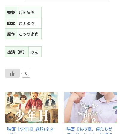
監督
片渕須直
脚本
片渕須直
原作
こうの史代
出演（声）
のん
0
映画【少年H】感想(ネタ
映画【あの夏、僕たちが