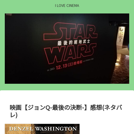
I LOVE CINEMA
映画【ジョンQ-最後の決断-】感想(ネタバ
レ)