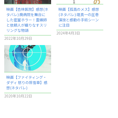
映画【杏林医院】感想(ネ
映画【孤高のメス】感想
タバレ):廃病院を舞台に
(ネタバレ):堤真一の圧巻
した密室ホラー！霊媒師
演技と感動の手術シーン
と依頼人が織りなすスリ
に注目
リングな物語
2024年4月3日
2022年10月29日
映画【ファイティング・
ダディ 怒りの除雪車】感
想(ネタバレ)
2020年10月22日