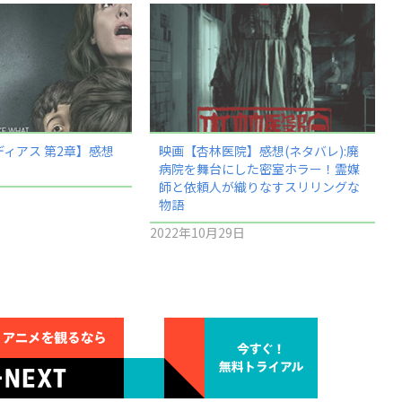
ィアス 第2章】感想
映画【杏林医院】感想(ネタバレ):廃
病院を舞台にした密室ホラー！霊媒
師と依頼人が織りなすスリリングな
物語
2022年10月29日