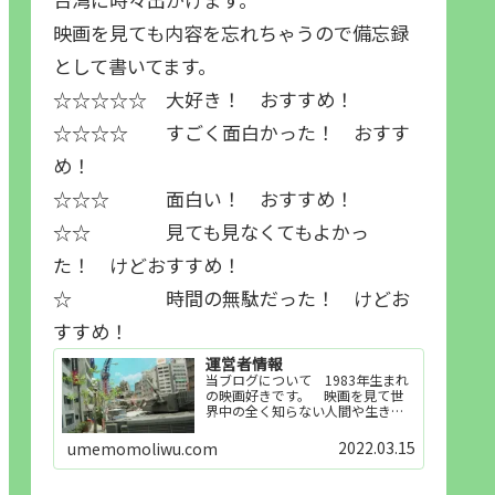
映画を見ても内容を忘れちゃうので備忘録
として書いてます。
☆☆☆☆☆ 大好き！ おすすめ！
☆☆☆☆ すごく面白かった！ おすす
め！
☆☆☆ 面白い！ おすすめ！
☆☆ 見ても見なくてもよかっ
た！ けどおすすめ！
☆ 時間の無駄だった！ けどお
すすめ！
運営者情報
当ブログについて 1983年生まれ
の映画好きです。 映画を見て世
界中の全く知らない人間や生き物
その他の事を知ることや知ってる
世界知らない世界に触れることが
2022.03.15
umemomoliwu.com
好きで映画を見てます。「映画を
見られれば幸福度を高い」とわか
りやすい人生です。そのため…