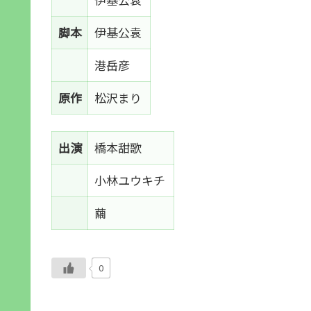
脚本
伊基公袁
港岳彦
原作
松沢まり
出演
橋本甜歌
小林ユウキチ
繭
0