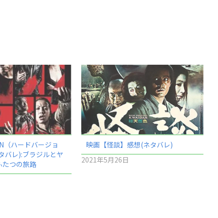
RN（ハードバージョ
映画【怪談】感想(ネタバレ)
タバレ):ブラジルとヤ
2021年5月26日
るふたつの旅路