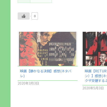
0
映画【静かなる決闘】感想(ネタバ
映画【RETU
レ)
ン）】感想(ネ
クザ――交錯す
2020年3月3日
2020年5月3日