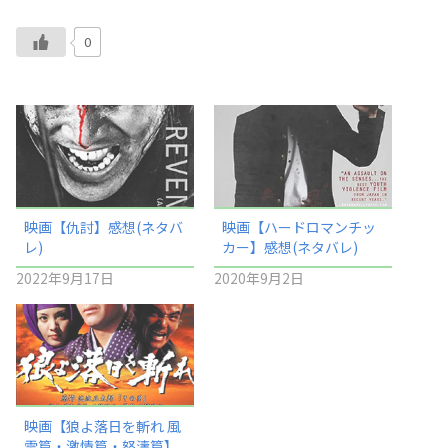
0
映画【仇討】感想(ネタバ
映画【ハードロマンチッ
レ)
カー】感想(ネタバレ)
2022年9月17日
2020年9月2日
映画【狼よ落日を斬れ 風
雲篇・激情篇・怒濤篇】