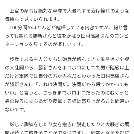
上官の命令は絶対な軍隊で大暴れする姿は憧れのような
気持ちで見ていられます。
100分間のほとんどが喧嘩している内容ですが、何と言
っても暴れる勝新さんと彼をかばう田村高廣さんのコンビ
ネーションを見てるのが楽しいです。
歩兵である主人公たちに砲兵が絡んできて風呂場で全裸
の大乱闘から、勝新さんをボコボコにしてた男が階級は上
だけど軍隊では自分の方が古株だとわかった田村高廣さん
が勝新さんに「これは決闘だ。決闘だから殴りかかっても
いい」と言うと、さっきまでボロボロだったのにむくっと
男の後ろに立ちあがり反撃する様は盛り上がること間違い
ないです。
厳しい訓練をしたり女を抱きに脱走したりと大騒ぎの展
開が続いて飽きることがでないですし、問題となるたびに