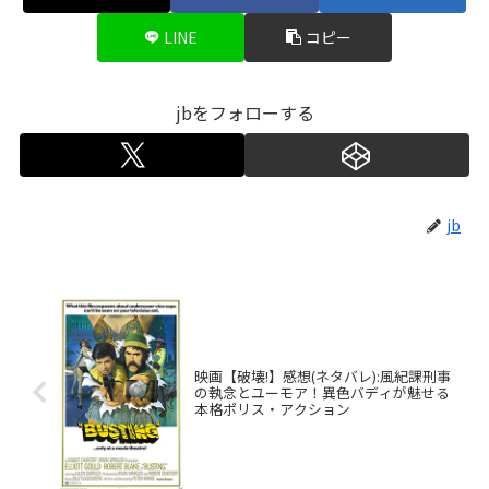
LINE
コピー
jbをフォローする
jb
映画【破壊!】感想(ネタバレ):風紀課刑事
の執念とユーモア！異色バディが魅せる
本格ポリス・アクション