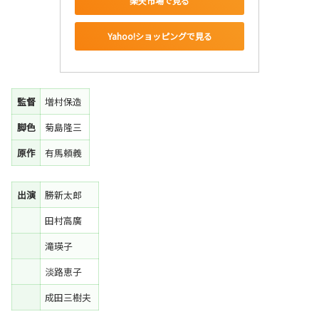
楽天市場で見る
Yahoo!ショッピングで見る
監督
増村保造
脚色
菊島隆三
原作
有馬頼義
出演
勝新太郎
田村高廣
滝瑛子
淡路恵子
成田三樹夫