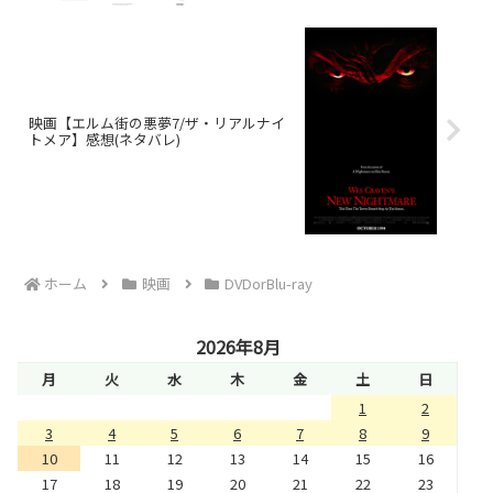
映画【エルム街の悪夢7/ザ・リアルナイ
トメア】感想(ネタバレ)
ホーム
映画
DVDorBlu-ray
2026年8月
月
火
水
木
金
土
日
1
2
3
4
5
6
7
8
9
10
11
12
13
14
15
16
17
18
19
20
21
22
23