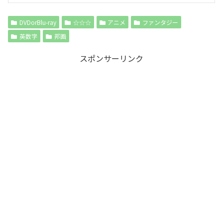
DVDorBlu-ray
☆☆☆
アニメ
ファンタジー
英数字
邦画
スポンサーリンク