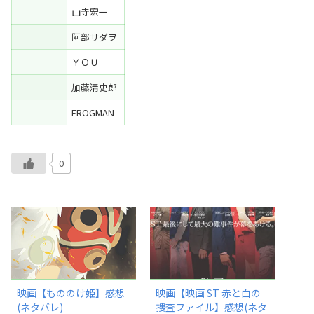
山寺宏一
阿部サダヲ
ＹＯＵ
加藤清史郎
FROGMAN
0
映画【もののけ姫】感想
映画【映画 ST 赤と白の
(ネタバレ)
捜査ファイル】感想(ネタ