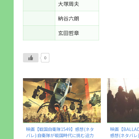
大塚周夫
納谷六朗
玄田哲章
0
映画【戦国自衛隊1549】感想(ネタ
映画【BALL
バレ):自衛隊が戦国時代に挑む迫力
感想(ネタバレ