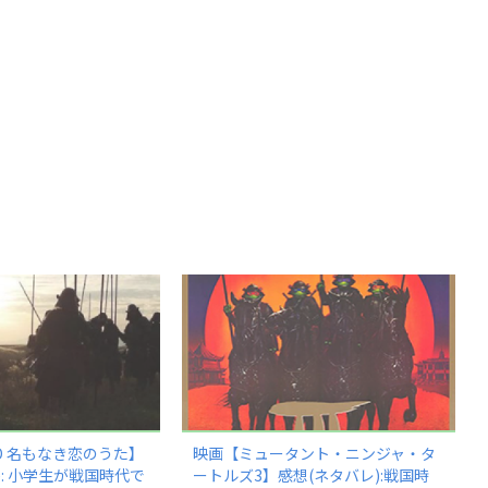
AD 名もなき恋のうた】
映画【ミュータント・ニンジャ・タ
): 小学生が戦国時代で
ートルズ3】感想(ネタバレ):戦国時