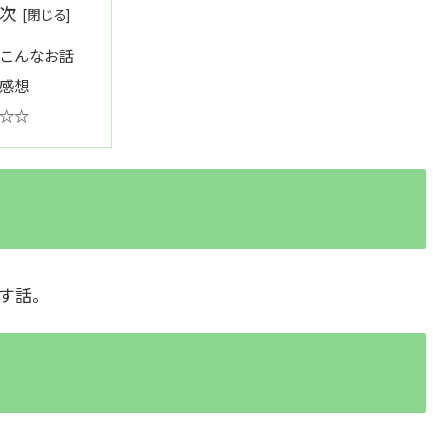
次
こんなお話
感想
☆☆
す話。