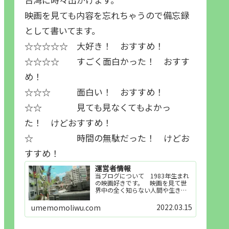
映画を見ても内容を忘れちゃうので備忘録
として書いてます。
☆☆☆☆☆ 大好き！ おすすめ！
☆☆☆☆ すごく面白かった！ おすす
め！
☆☆☆ 面白い！ おすすめ！
☆☆ 見ても見なくてもよかっ
た！ けどおすすめ！
☆ 時間の無駄だった！ けどお
すすめ！
運営者情報
当ブログについて 1983年生まれ
の映画好きです。 映画を見て世
界中の全く知らない人間や生き物
その他の事を知ることや知ってる
世界知らない世界に触れることが
2022.03.15
umemomoliwu.com
好きで映画を見てます。「映画を
見られれば幸福度を高い」とわか
りやすい人生です。そのため…