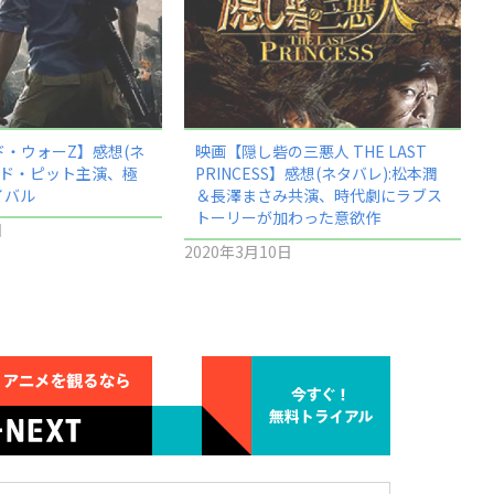
・ウォーZ】感想(ネ
映画【隠し砦の三悪人 THE LAST
ッド・ピット主演、極
PRINCESS】感想(ネタバレ):松本潤
イバル
＆長澤まさみ共演、時代劇にラブス
トーリーが加わった意欲作
日
2020年3月10日