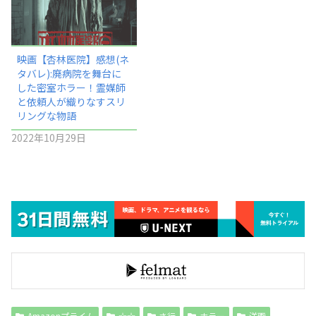
映画【杏林医院】感想(ネ
タバレ):廃病院を舞台に
した密室ホラー！霊媒師
と依頼人が織りなすスリ
リングな物語
2022年10月29日
Amazonプライム
☆☆
さ行
ホラー
洋画