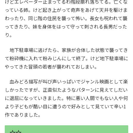
けどエレベーター止まってるわ階段崩れ落ちてる。亡くな
っている姉。けど起き上がって奇声をあげて天井を駆けま
わったり、同じ階の住民を襲って怖い。長女も呪われて襲
ってきたり、妹を身体をはって守って刺される長男だった
り。
地下駐車場に逃げたら、家族が合体した状態で襲ってき
て粉砕機に入れて粉みじんにして終了。けど地下駐車場に
やってきた冒頭の若者が襲われておしまい。
血みどろ描写が叫び声いっぱいでジャンル映画として楽
しかったですが、正直似たようなパターンに見えてしだい
に退屈になっていきました。特に悪い人間でもない人や何
より子どもが酷い目に遭うので好みとして見ていて辛い1
作でありました。
☆☆