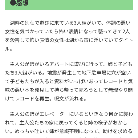
●感想
湖畔の別荘で遊びに来ている3人組がいて、体調の悪い
女性を気づかっていたら怖い表情になって襲ってきて2人
を殺害して怖い表情の女性は湖から宙に浮いていてタイト
ル。
主人公が姉がいるアパートに遊びに行って、姉と子ども
たち3人組がいる。地震が発生して地下駐車場に穴が空い
て子どもたちが入ると資料がいっぱいあってレコードと気
味の悪い本を発見して持ち帰って売ろうとして無理やり開
けてレコードを再生。呪文が流れる。
主人公の姉がエレベーターにいるといきなり何かに襲わ
れて、主人公たちの家に戻ってくると姉の様子がおかし
い。めっちゃ吐いて姉が意識不明になって、助けを求める