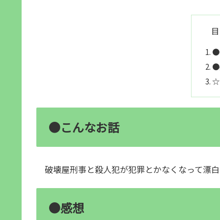
目
●
●
☆
●こんなお話
破壊屋刑事と殺人犯が犯罪とかなくなって漂白
●感想