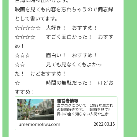
映画を見ても内容を忘れちゃうので備忘録
として書いてます。
☆☆☆☆☆ 大好き！ おすすめ！
☆☆☆☆ すごく面白かった！ おすす
め！
☆☆☆ 面白い！ おすすめ！
☆☆ 見ても見なくてもよかっ
た！ けどおすすめ！
☆ 時間の無駄だった！ けどお
すすめ！
運営者情報
当ブログについて 1983年生まれ
の映画好きです。 映画を見て世
界中の全く知らない人間や生き物
その他の事を知ることや知ってる
世界知らない世界に触れることが
2022.03.15
umemomoliwu.com
好きで映画を見てます。「映画を
見られれば幸福度を高い」とわか
りやすい人生です。そのため…