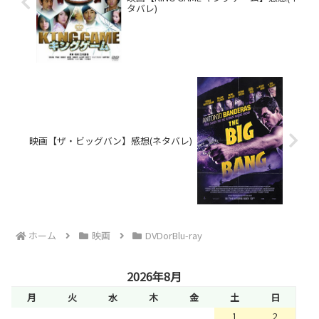
タバレ)
映画【ザ・ビッグバン】感想(ネタバレ)
ホーム
映画
DVDorBlu-ray
2026年8月
月
火
水
木
金
土
日
1
2