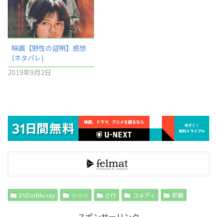
映画【野性の証明】感想
(ネタバレ)
2019年9月2日
DVDorBlu-ray
☆☆☆
さ行
コメディ
邦画
スポンサーリンク