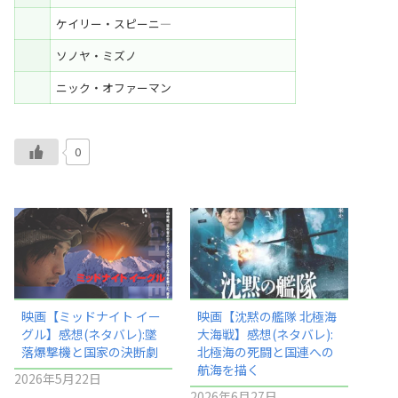
ケイリー・スピーニ―
ソノヤ・ミズノ
ニック・オファーマン
0
映画【ミッドナイト イー
映画【沈黙の艦隊 北極海
グル】感想(ネタバレ):墜
大海戦】感想(ネタバレ):
落爆撃機と国家の決断劇
北極海の死闘と国連への
航海を描く
2026年5月22日
2026年6月27日