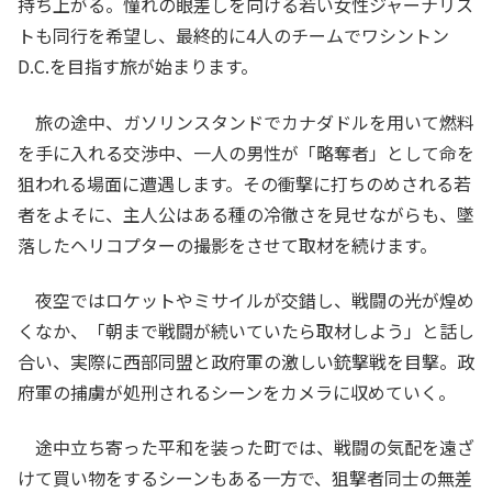
持ち上がる。憧れの眼差しを向ける若い女性ジャーナリス
トも同行を希望し、最終的に4人のチームでワシントン
D.C.を目指す旅が始まります。
旅の途中、ガソリンスタンドでカナダドルを用いて燃料
を手に入れる交渉中、一人の男性が「略奪者」として命を
狙われる場面に遭遇します。その衝撃に打ちのめされる若
者をよそに、主人公はある種の冷徹さを見せながらも、墜
落したヘリコプターの撮影をさせて取材を続けます。
夜空ではロケットやミサイルが交錯し、戦闘の光が煌め
くなか、「朝まで戦闘が続いていたら取材しよう」と話し
合い、実際に西部同盟と政府軍の激しい銃撃戦を目撃。政
府軍の捕虜が処刑されるシーンをカメラに収めていく。
途中立ち寄った平和を装った町では、戦闘の気配を遠ざ
けて買い物をするシーンもある一方で、狙撃者同士の無差