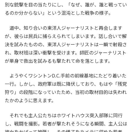
別な銃撃を目の当たりにし、「なぜ、誰が、誰と戦ってい
るのか分からない」という混沌とした戦争の様子。
道中、知り合いの東洋人ジャーナリストと再会します
が、彼らは民兵に捕らえられてしまいます。話し合いで解
決を試みたものの、東洋人ジャーナリストは一瞬で射殺さ
れ、取材班は深い衝撃を受けます。師匠のジャーナリスト
が単身で救出を試みるも撃たれて命を落とします。
ようやくワシントンD.C.手前の前線基地にたどり着いた
一行。しかし、政府軍は既に降伏しており、もはや「残党
狩り」の段階になっていたため、当初の取材目的は失われ
たかのように思えます。
それでも主人公たちはホワイトハウス突入部隊に同行
し、戦闘を撮影。若者が撃たれそうになる瞬間、主人公は
彼女をかばって被弾し、その様子をカメラに収めた若者