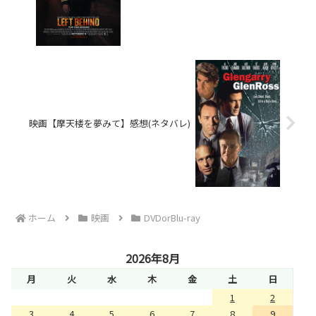
映画【摩天楼を夢みて】感想(ネタバレ)
ホーム
映画
DVDorBlu-ray
2026年8月
月
火
水
木
金
土
日
1
2
3
4
5
6
7
8
9