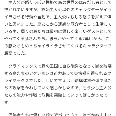
主人公が怒りっぽい性格で鳥の世界のはみだし者として
描かれていますが、終始主人公以外のキャラクターがイラ
イラさせる行動や言動で、主人公はむしろ怒りを抑えて偉
いと思いました。鳥たちから迷惑な厄介者として生活して
いる中、周りの鳥たちは最初は優しく楽しいゲストとして
やってくる豚さんたち。彼らがやってくる2幕目から、こ
の豚たちもめっちゃイライラさせてくれるキャラクターで
最高でした。
クライマックスで豚の王国に自ら砲弾となって街を破壊
する鳥たちのアクションは迫力あって爽快感を得られるク
ライマックスでした。しいて言えば、結構偶然や運で豚た
ちの攻撃をかわしていく感じがしたので、もう少し主人公
たちの能力や作戦で危機を突破していってほしかったで
す。
侵略者たちは優しい顔で近づいてきて、気づかぬままい