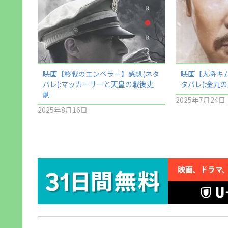
映画【終戦のエンペラー】感想(ネタ
映画【大将キ
バレ):マッカーサーと天皇の戦後史
タバレ):金九
劇
2025年7月24日
2025年8月16日