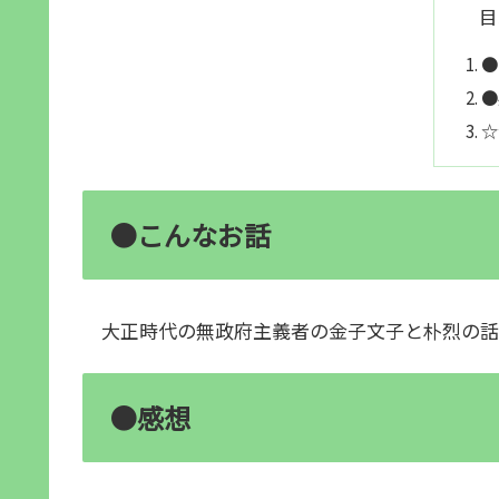
目
●
●
☆
●こんなお話
大正時代の無政府主義者の金子文子と朴烈の話
●感想