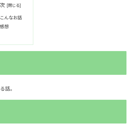
次
こんなお話
感想
る話。