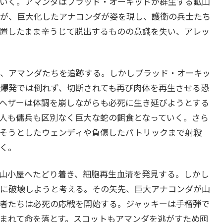
いく。アマンダはブラッド・オーキッドが群生する鉱山
が、巨大化したアナコンダが姿を現し、護衛の兵士たち
置したまま辛うじて脱出するものの意識を失い、アレッ
、アマンダたちを追跡する。しかしブラッド・オーキッ
爆発では倒れず、切断されても再び肉体を再生させる恐
ヘザーは体調を崩しながらも必死に生き延びようとする
人も傭兵も区別なく巨大な蛇の餌食となっていく。さら
そうとしたウェンディや負傷したパトリックまで射殺
く。
山小屋へたどり着き、細胞再生血清を発見する。しかし
に破壊しようと考える。その矢先、巨大アナコンダが山
者たちは必死の応戦を開始する。ジャッキーは手榴弾で
まれて命を落とす。スコットもアマンダを逃がすため囮