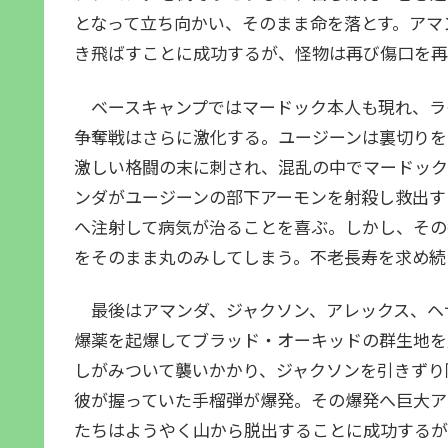
となって立ち向かい、そのまま命を落とす。アマ
き飛ばすことに成功するが、怪物は再び傷口を再
ベースキャンプではマードック本人も現れ、ラ
争奪戦はさらに激化する。ユージーンは裏切りを
激しい格闘の末に刺され、混乱の中でマードック
ンダがユージーンの部下アーモンを射殺し救出す
へ注射して病気が治ることを喜ぶ。しかし、その
をそのまま丸のみしてしまう。不老長寿を求め続
最後はアマンダ、ジャクソン、アレックス、ヘ
爆薬を起爆してブラッド・オーキッドの群生地を
しがみついて襲いかかり、ジャクソンを引きずり
彼が握っていた手榴弾が爆発。その爆発へ巨大ア
たちはようやく山から脱出することに成功するが