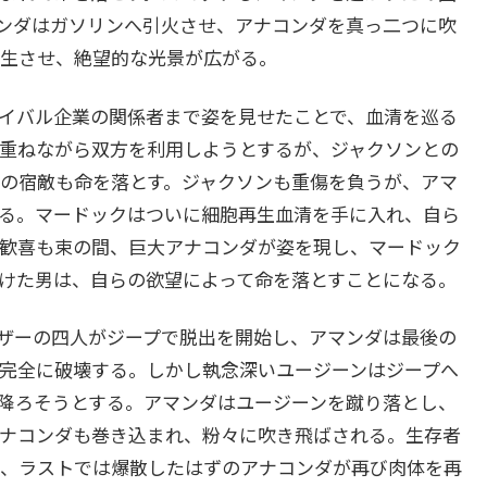
ンダはガソリンへ引火させ、アナコンダを真っ二つに吹
生させ、絶望的な光景が広がる。
イバル企業の関係者まで姿を見せたことで、血清を巡る
重ねながら双方を利用しようとするが、ジャクソンとの
の宿敵も命を落とす。ジャクソンも重傷を負うが、アマ
る。マードックはついに細胞再生血清を手に入れ、自ら
歓喜も束の間、巨大アナコンダが姿を現し、マードック
けた男は、自らの欲望によって命を落とすことになる。
ザーの四人がジープで脱出を開始し、アマンダは最後の
完全に破壊する。しかし執念深いユージーンはジープへ
降ろそうとする。アマンダはユージーンを蹴り落とし、
ナコンダも巻き込まれ、粉々に吹き飛ばされる。生存者
、ラストでは爆散したはずのアナコンダが再び肉体を再