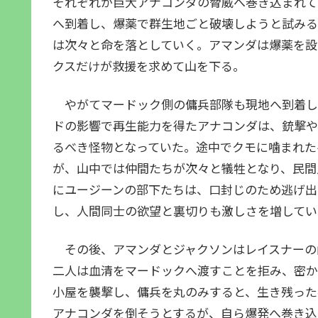
それぞれが巨大アナコンダの脅威へ巻き込まれて
へ到着し、爆薬で群生地ごと破壊しようと試みる
は次々と命を落としていく。アマンダは爆薬を設
クスだけが救援を求めて山を下る。
やがてマードック側の傭兵部隊も現地へ到着し
ドの影響で再生能力を得たアナコンダは、銃撃や
るべき怪物となっていた。途中でクモに噛まれた
が、山中では仲間たちが次々と犠牲となり、民間
にユージーンの部下たちは、口封じのため逃げ出
し、人間同士の欲望と裏切りも激しさを増してい
その後、アマンダとジャクソンはレイスナーの
二人は血清をマードックへ渡すことを拒み、密か
小屋を襲撃し、傭兵を丸のみすると、生き残った
アナコンダを倒そうとするが、自ら爆発へ巻き込