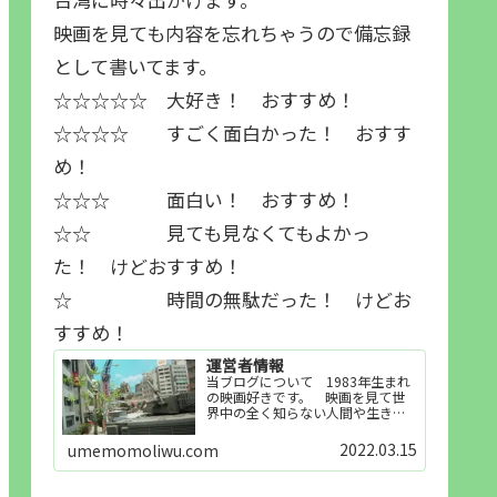
映画を見ても内容を忘れちゃうので備忘録
として書いてます。
☆☆☆☆☆ 大好き！ おすすめ！
☆☆☆☆ すごく面白かった！ おすす
め！
☆☆☆ 面白い！ おすすめ！
☆☆ 見ても見なくてもよかっ
た！ けどおすすめ！
☆ 時間の無駄だった！ けどお
すすめ！
運営者情報
当ブログについて 1983年生まれ
の映画好きです。 映画を見て世
界中の全く知らない人間や生き物
その他の事を知ることや知ってる
世界知らない世界に触れることが
2022.03.15
umemomoliwu.com
好きで映画を見てます。「映画を
見られれば幸福度を高い」とわか
りやすい人生です。そのため…