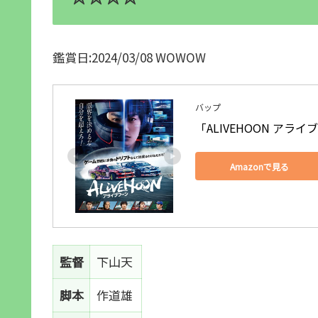
鑑賞日:2024/03/08 WOWOW
バップ
「ALIVEHOON アライブ
Amazonで見る
監督
下山天
脚本
作道雄