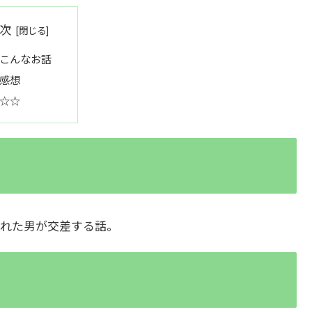
次
こんなお話
感想
☆☆
れた男が交差する話。