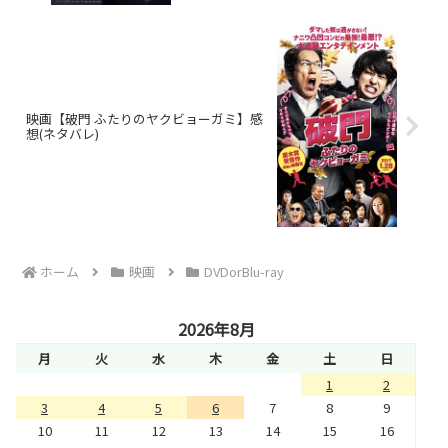
映画【破門 ふたりのヤクビョーガミ】感
想(ネタバレ)
ホーム
映画
DVDorBlu-ray
2026年8月
月
火
水
木
金
土
日
1
2
3
4
5
6
7
8
9
10
11
12
13
14
15
16