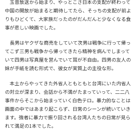
玉音放送から始まり、やっとこさ日本の支配が終わって
中国の開放が始まると期待してたら、そっちの支配が前よ
りもひどくて、大家族だったのがだんだんと少なくなる食
事が悲しい映画でした。
長男はヤクザな商売をしていて次男は戦争に行って帰っ
てこず三男も戦争から帰ってきたら精神を病んでしまって
いて四男は写真屋を営んでいて耳が不自由。四男の友人の
妹が手紙を読む形式で、彼女が実質上の主役な形。
本土からやってきた外省人ともともと台湾にいた内省人
の対立が深まり、会話から不満がたまっていって、二二八
事件からそこから始まっていく白色テロ。暴力的なことは
画面の中ではあまり起こらず、日常のシーンが続いていき
ます。強者に暴力で振り回される台湾人たちの日常が見ら
れて満足の1本でした。