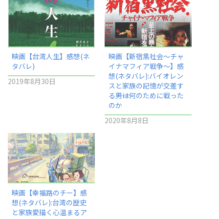
映画【台湾人生】感想(ネ
映画【新宿黒社会～チャ
タバレ)
イナマフィア戦争～】感
想(ネタバレ):バイオレン
2019年8月30日
スと家族の記憶が交差す
る――男は何のために戦った
のか
2020年8月8日
映画【幸福路のチー】感
想(ネタバレ):台湾の歴史
と家族愛描く心温まるア