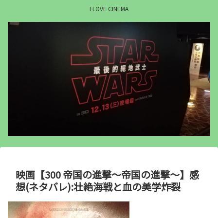
I LOVE CINEMA
映画【300 帝国の進撃～帝国の進撃～】感
想(ネタバレ):壮絶海戦と血の美学炸裂