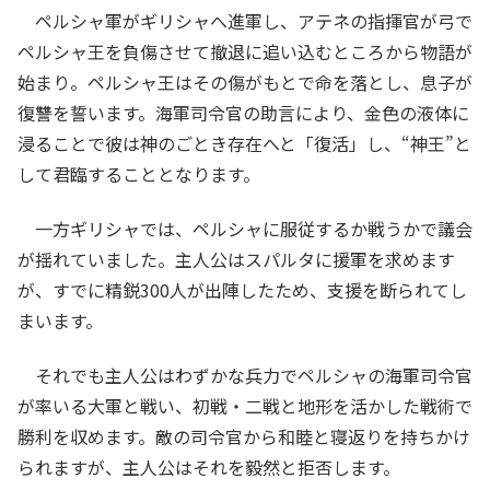
ペルシャ軍がギリシャへ進軍し、アテネの指揮官が弓で
ペルシャ王を負傷させて撤退に追い込むところから物語が
始まり。ペルシャ王はその傷がもとで命を落とし、息子が
復讐を誓います。海軍司令官の助言により、金色の液体に
浸ることで彼は神のごとき存在へと「復活」し、“神王”と
して君臨することとなります。
一方ギリシャでは、ペルシャに服従するか戦うかで議会
が揺れていました。主人公はスパルタに援軍を求めます
が、すでに精鋭300人が出陣したため、支援を断られてし
まいます。
それでも主人公はわずかな兵力でペルシャの海軍司令官
が率いる大軍と戦い、初戦・二戦と地形を活かした戦術で
勝利を収めます。敵の司令官から和睦と寝返りを持ちかけ
られますが、主人公はそれを毅然と拒否します。