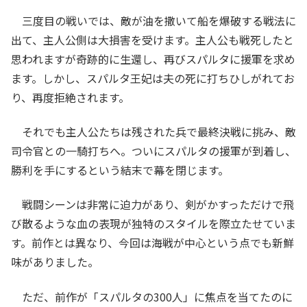
三度目の戦いでは、敵が油を撒いて船を爆破する戦法に
出て、主人公側は大損害を受けます。主人公も戦死したと
思われますが奇跡的に生還し、再びスパルタに援軍を求め
ます。しかし、スパルタ王妃は夫の死に打ちひしがれてお
り、再度拒絶されます。
それでも主人公たちは残された兵で最終決戦に挑み、敵
司令官との一騎打ちへ。ついにスパルタの援軍が到着し、
勝利を手にするという結末で幕を閉じます。
戦闘シーンは非常に迫力があり、剣がかすっただけで飛
び散るような血の表現が独特のスタイルを際立たせていま
す。前作とは異なり、今回は海戦が中心という点でも新鮮
味がありました。
ただ、前作が「スパルタの300人」に焦点を当てたのに