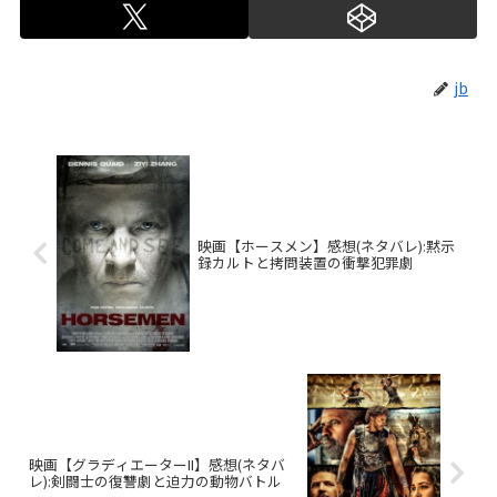
jb
映画【ホースメン】感想(ネタバレ):黙示
録カルトと拷問装置の衝撃犯罪劇
映画【グラディエーターII】感想(ネタバ
レ):剣闘士の復讐劇と迫力の動物バトル