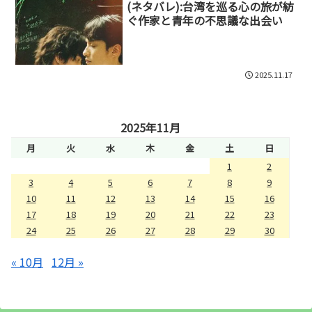
(ネタバレ):台湾を巡る心の旅が紡
ぐ作家と青年の不思議な出会い
2025.11.17
2025年11月
月
火
水
木
金
土
日
1
2
3
4
5
6
7
8
9
10
11
12
13
14
15
16
17
18
19
20
21
22
23
24
25
26
27
28
29
30
« 10月
12月 »