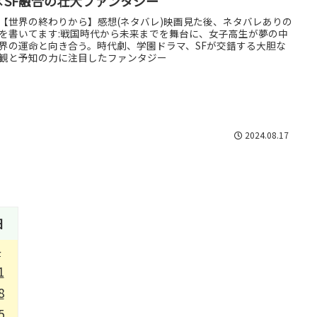
×SF融合の壮大ファンタジー
【世界の終わりから】感想(ネタバレ)映画見た後、ネタバレありの
を書いてます:戦国時代から未来までを舞台に、女子高生が夢の中
界の運命と向き合う。時代劇、学園ドラマ、SFが交錯する大胆な
観と予知の力に注目したファンタジー
2024.08.17
日
4
1
8
5