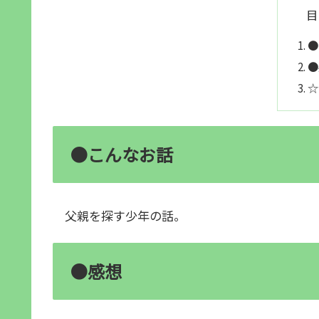
目
●
●
☆
●こんなお話
父親を探す少年の話。
●感想