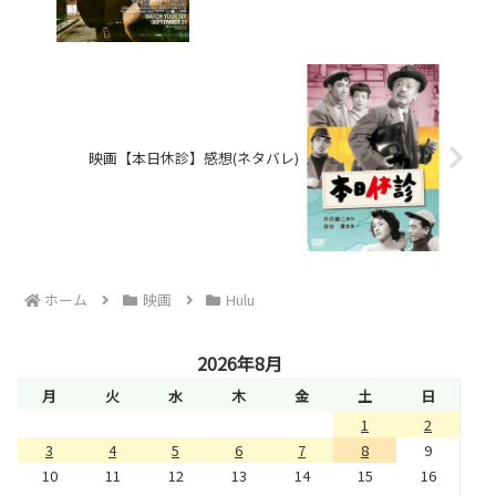
映画【本日休診】感想(ネタバレ)
ホーム
映画
Hulu
2026年8月
月
火
水
木
金
土
日
1
2
3
4
5
6
7
8
9
10
11
12
13
14
15
16