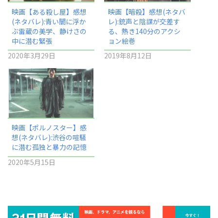
映画【ある殺し屋】感想
映画【暗殺】感想(ネタバ
(ネタバレ):青い闇に浮か
レ):銃声と陰謀が交差す
ぶ雷蔵の美学、静けさの
る、熱き140分のアクシ
中に潜む緊張
ョン絵巻
2020年3月29日
2019年8月12日
映画【ポルノスター】感
想(ネタバレ):渋谷の喧騒
に潜む孤独と暴力の記憶
2020年5月15日