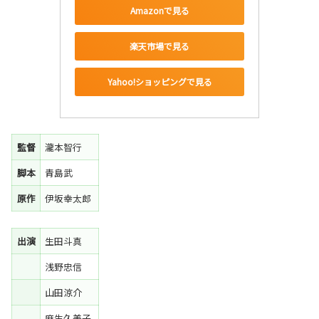
Amazonで見る
楽天市場で見る
Yahoo!ショッピングで見る
監督
瀧本智行
脚本
青島武
原作
伊坂幸太郎
出演
生田斗真
浅野忠信
山田涼介
麻生久美子