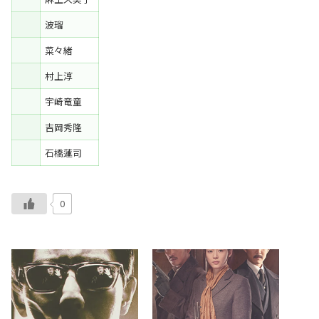
波瑠
菜々緒
村上淳
宇崎竜童
吉岡秀隆
石橋蓮司
0