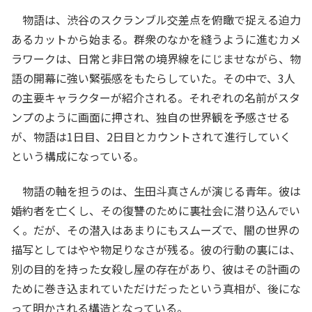
物語は、渋谷のスクランブル交差点を俯瞰で捉える迫力
あるカットから始まる。群衆のなかを縫うように進むカメ
ラワークは、日常と非日常の境界線をにじませながら、物
語の開幕に強い緊張感をもたらしていた。その中で、3人
の主要キャラクターが紹介される。それぞれの名前がスタ
ンプのように画面に押され、独自の世界観を予感させる
が、物語は1日目、2日目とカウントされて進行していく
という構成になっている。
物語の軸を担うのは、生田斗真さんが演じる青年。彼は
婚約者を亡くし、その復讐のために裏社会に潜り込んでい
く。だが、その潜入はあまりにもスムーズで、闇の世界の
描写としてはやや物足りなさが残る。彼の行動の裏には、
別の目的を持った女殺し屋の存在があり、彼はその計画の
ために巻き込まれていただけだったという真相が、後にな
って明かされる構造となっている。