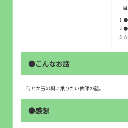
目
●
●
☆
●こんなお話
何とか玉の輿に乗りたい教師の話。
●感想