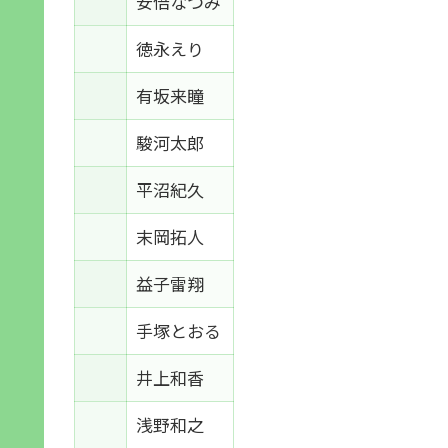
安倍なつみ
徳永えり
有坂来瞳
駿河太郎
平沼紀久
末岡拓人
益子雷翔
手塚とおる
井上和香
浅野和之