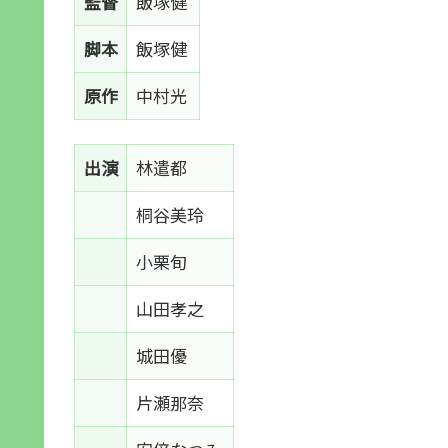
監督
飯塚健
脚本
飯塚健
原作
中村光
出演
林遣都
桐谷美玲
小栗旬
山田孝之
城田優
片瀬那奈