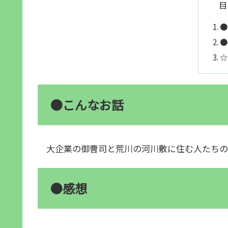
目
●
●
☆
●こんなお話
大企業の御曹司と荒川の河川敷に住む人たちの
●感想