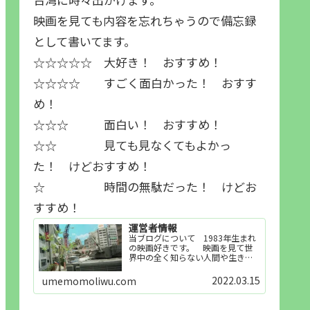
映画を見ても内容を忘れちゃうので備忘録
として書いてます。
☆☆☆☆☆ 大好き！ おすすめ！
☆☆☆☆ すごく面白かった！ おすす
め！
☆☆☆ 面白い！ おすすめ！
☆☆ 見ても見なくてもよかっ
た！ けどおすすめ！
☆ 時間の無駄だった！ けどお
すすめ！
運営者情報
当ブログについて 1983年生まれ
の映画好きです。 映画を見て世
界中の全く知らない人間や生き物
その他の事を知ることや知ってる
世界知らない世界に触れることが
2022.03.15
umemomoliwu.com
好きで映画を見てます。「映画を
見られれば幸福度を高い」とわか
りやすい人生です。そのため…