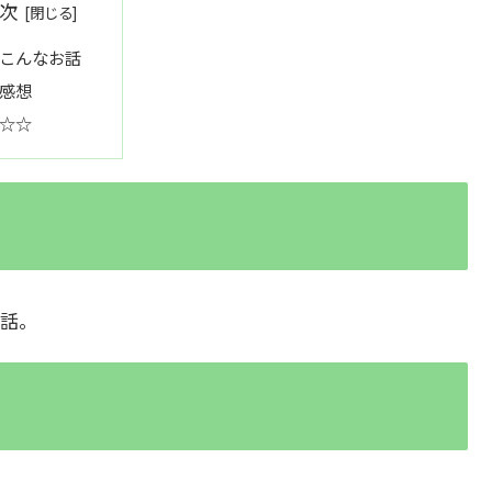
次
こんなお話
感想
☆☆
話。