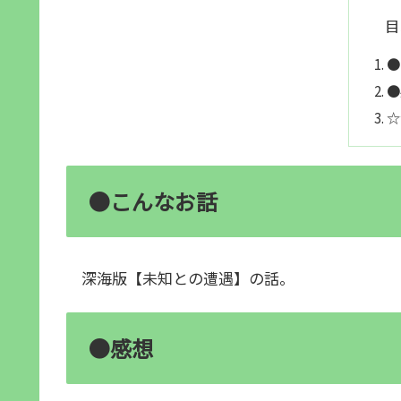
目
●
●
☆
●こんなお話
深海版【未知との遭遇】の話。
●感想