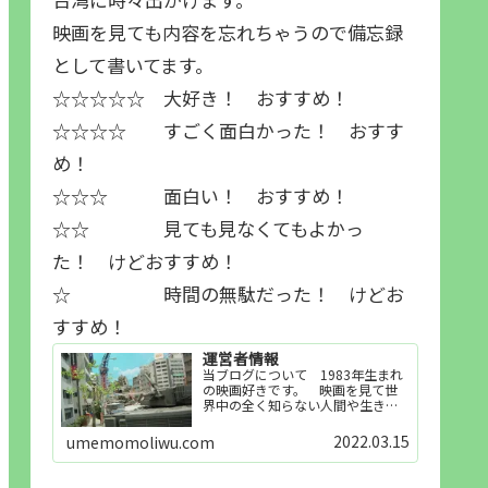
映画を見ても内容を忘れちゃうので備忘録
として書いてます。
☆☆☆☆☆ 大好き！ おすすめ！
☆☆☆☆ すごく面白かった！ おすす
め！
☆☆☆ 面白い！ おすすめ！
☆☆ 見ても見なくてもよかっ
た！ けどおすすめ！
☆ 時間の無駄だった！ けどお
すすめ！
運営者情報
当ブログについて 1983年生まれ
の映画好きです。 映画を見て世
界中の全く知らない人間や生き物
その他の事を知ることや知ってる
世界知らない世界に触れることが
2022.03.15
umemomoliwu.com
好きで映画を見てます。「映画を
見られれば幸福度を高い」とわか
りやすい人生です。そのため…