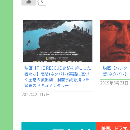
0
映画【THE RESCUE 奇跡を起こした
映画【ハンタ
者たち】感想(ネタバレ):実話に基づ
想(ネタバレ)
く圧巻の救出劇｜洞窟事故を描いた
2019年8月21日
緊迫のドキュメンタリー
2022年2月17日