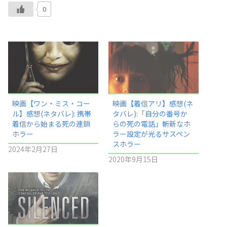
0
映画【ワン・ミス・コー
映画【着信アリ】感想(ネ
ル】感想(ネタバレ): 携帯
タバレ):「自分の番号か
着信から始まる死の連鎖
らの死の電話」斬新なホ
ホラー
ラー設定が光るサスペン
スホラー
2024年2月27日
2020年9月15日