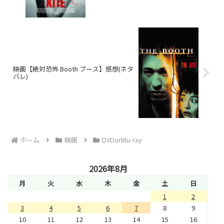
映画【絶対恐怖 Booth ブース】感想(ネタ
バレ)
ホーム
映画
DVDorBlu-ray
2026年8月
月
火
水
木
金
土
日
1
2
3
4
5
6
7
8
9
10
11
12
13
14
15
16